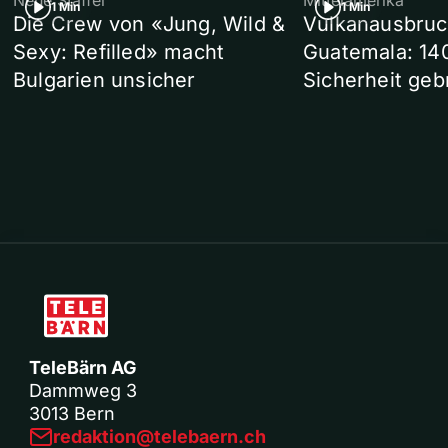
1 Min
1 Min
Die Crew von «Jung, Wild &
Vulkanausbruc
Sexy: Refilled» macht
Guatemala: 14
Bulgarien unsicher
Sicherheit geb
TeleBärn AG
Dammweg 3
3013 Bern
redaktion@telebaern.ch