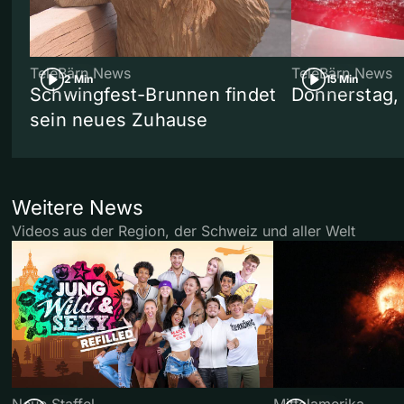
TeleBärn News
TeleBärn News
2 Min
15 Min
Schwingfest-Brunnen findet
Donnerstag,
sein neues Zuhause
Weitere News
Videos aus der Region, der Schweiz und aller Welt
Neue Staffel
Mittelamerika