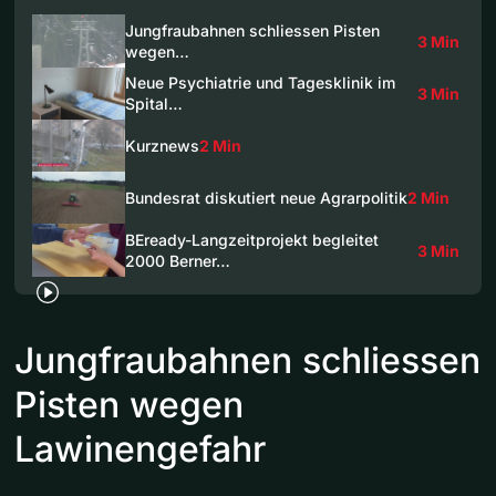
Jungfraubahnen schliessen Pisten
3 Min
wegen…
Neue Psychiatrie und Tagesklinik im
3 Min
Spital…
Kurznews
2 Min
Bundesrat diskutiert neue Agrarpolitik
2 Min
BEready-Langzeitprojekt begleitet
3 Min
2000 Berner…
Jungfraubahnen schliessen
Pisten wegen
Lawinengefahr