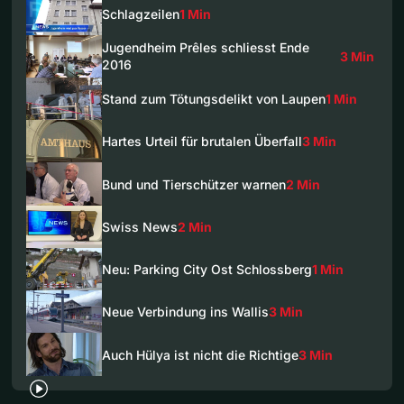
Schlagzeilen
1 Min
Jugendheim Prêles schliesst Ende
3 Min
2016
Stand zum Tötungsdelikt von Laupen
1 Min
Hartes Urteil für brutalen Überfall
3 Min
Bund und Tierschützer warnen
2 Min
Swiss News
2 Min
Neu: Parking City Ost Schlossberg
1 Min
Neue Verbindung ins Wallis
3 Min
Auch Hülya ist nicht die Richtige
3 Min