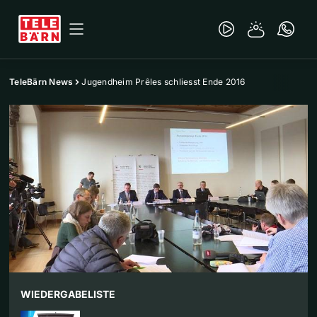
TeleBärn News
Jugendheim Prêles schliesst Ende 2016
WIEDERGABELISTE