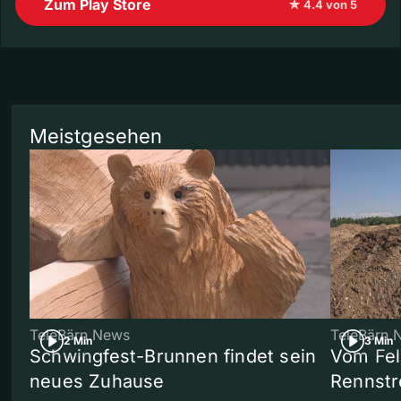
Zum Play Store
★ 4.4 von 5
Meistgesehen
TeleBärn News
TeleBärn 
2 Min
3 Min
Schwingfest-Brunnen findet sein
Vom Fel
neues Zuhause
Rennstr