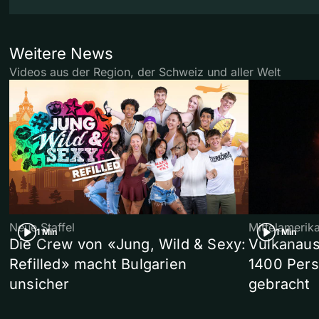
Weitere News
Videos aus der Region, der Schweiz und aller Welt
Neue Staffel
Mittelamerik
1 Min
1 Min
Die Crew von «Jung, Wild & Sexy:
Vulkanaus
Refilled» macht Bulgarien
1400 Pers
unsicher
gebracht