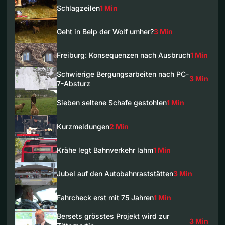
Schlagzeilen
1 Min
Geht in Belp der Wolf umher?
3 Min
Freiburg: Konsequenzen nach Ausbruch
1 Min
Schwierige Bergungsarbeiten nach PC-
3 Min
7-Absturz
Sieben seltene Schafe gestohlen
1 Min
Kurzmeldungen
2 Min
Krähe legt Bahnverkehr lahm
1 Min
Jubel auf den Autobahnraststätten
3 Min
Fahrcheck erst mit 75 Jahren
1 Min
Bersets grösstes Projekt wird zur
3 Min