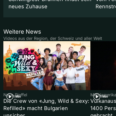
neues Zuhause
Rennstr
Weitere News
Videos aus der Region, der Schweiz und aller Welt
Neue Staffel
Mittelamerik
1 Min
1 Min
Die Crew von «Jung, Wild & Sexy:
Vulkanaus
Refilled» macht Bulgarien
1400 Pers
unsicher
gebracht