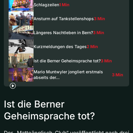
Schlagzeilen
1 Min
Ansturm auf Tankstellenshops
3 Min
Längeres Nachtleben in Bern?
3 Min
Kurzmeldungen des Tages
2 Min
Ist die Berner Geheimsprache tot?
3 Min
Mario Muntwyler jongliert erstmals
3 Min
abseits der…
Ist die Berner
Geheimsprache tot?
Der „Matteänglisch-Club“ veröffentlicht nach drei