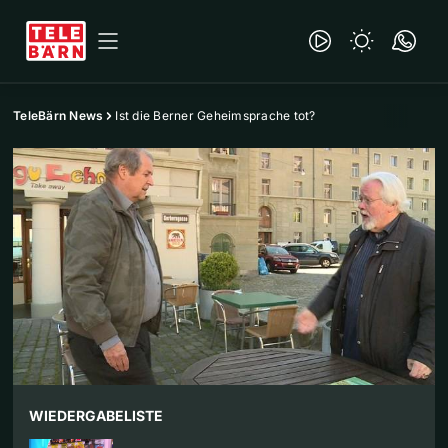
TeleBärn News
Ist die Berner Geheimsprache tot?
WIEDERGABELISTE