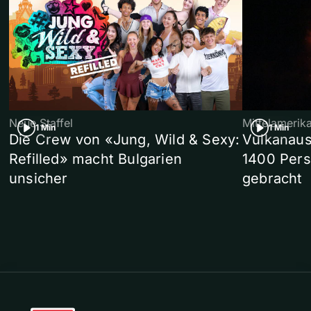
Neue Staffel
Mittelamerik
1 Min
1 Min
Die Crew von «Jung, Wild & Sexy:
Vulkanaus
Refilled» macht Bulgarien
1400 Pers
unsicher
gebracht