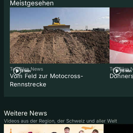
Meistgesehen
TeleBärn News
TeleBärn 
3 Min
15 Min
Vom Feld zur Motocross-
Donners
Rennstrecke
Weitere News
Videos aus der Region, der Schweiz und aller Welt