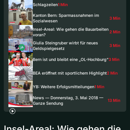
Schlagzeilen
1 Min
Kanton Bern: Sparmassnahmen im
3 Min
Sozialwesen
Insel-Areal: Wie gehen die Bauarbeiten
2 Min
voran?
Giulia Steingruber wirbt für neues
3 Min
Geldspielgesetz
Bern ist und bleibt eine „OL-Hochburg“
3 Min
BEA eröffnet mit sportlichem Highlight
2 Min
YB: Weitere Erfolgsmitteilungen
1 Min
News — Donnerstag, 3. Mai 2018 —
13 Min
Ganze Sendung
Insel-Areal: Wie gehen die