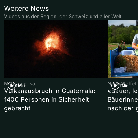
Weitere News
Videos aus der Region, der Schweiz und aller Welt
Mittelamerika
Neue Staffel
1 Min
1 Min
Vulkanausbruch in Guatemala:
«Bauer, l
1400 Personen in Sicherheit
Bäuerinne
gebracht
nach der 