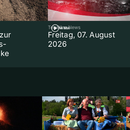
TeleBärn News
14 Min
zur
Freitag, 07. August
s-
2026
cke