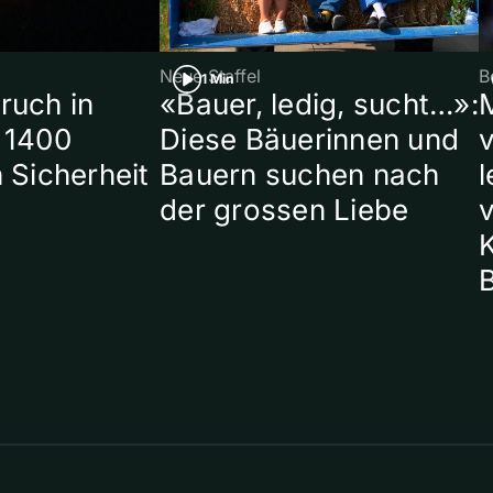
Neue Staffel
B
1 Min
ruch in
«Bauer, ledig, sucht…»:
 1400
Diese Bäuerinnen und
 Sicherheit
Bauern suchen nach
l
der grossen Liebe