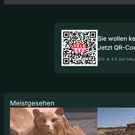
Sie wollen k
Jetzt QR-Co
iOS: ★ 4.5 von 5
And
Meistgesehen