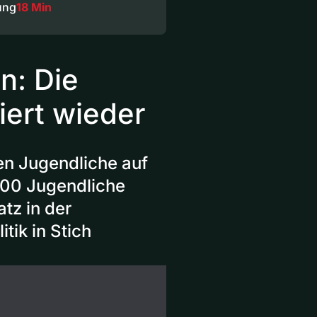
ung
18 Min
n: Die
ert wieder
en Jugendliche auf
1000 Jugendliche
tz in der
tik in Stich