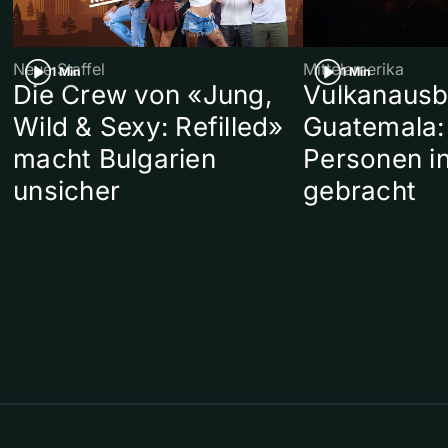
Neue Staffel
Mittelamerika
1 Min
1 Min
Die Crew von «Jung,
Vulkanausb
Wild & Sexy: Refilled»
Guatemala:
macht Bulgarien
Personen in
unsicher
gebracht