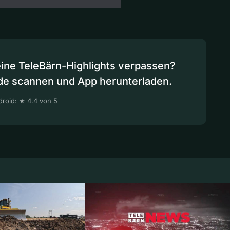
eine TeleBärn-Highlights verpassen?
de scannen und App herunterladen.
roid: ★ 4.4 von 5