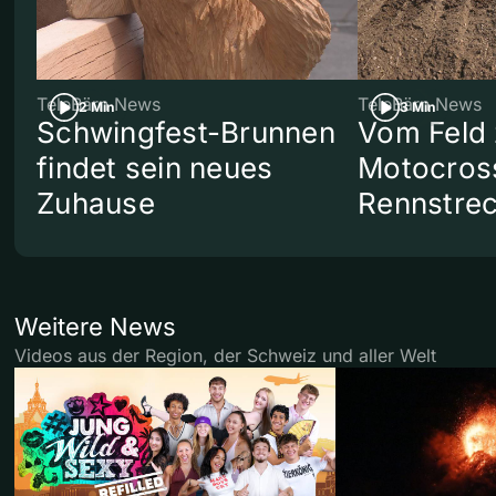
TeleBärn News
TeleBärn News
2 Min
3 Min
Schwingfest-Brunnen
Vom Feld 
findet sein neues
Motocros
Zuhause
Rennstre
Weitere News
Videos aus der Region, der Schweiz und aller Welt