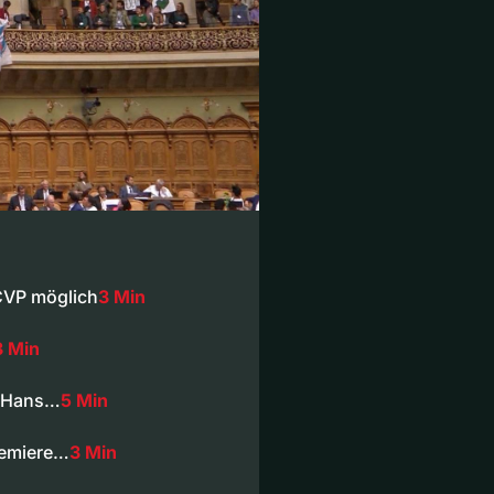
CVP möglich
3 Min
3 Min
r Hans…
5 Min
remiere…
3 Min