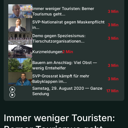
Immer weniger Touristen: Berner
3 Min
Tourismus geht…
SVP-Nationalrat gegen Maskenpflicht
3 Min
in…
Demo gegen Speziesismus:
3 Min
Tierschutzorganisationen…
Kurzmeldungen
2 Min
Bauern am Anschlag: Viel Obst —
3 Min
wenig Erntehelfer
SVP-Grossrat kämpft für mehr
3 Min
Babyklappen im…
Samstag, 29. August 2020 — Ganze
17 Min
Sendung
Immer weniger Touristen: