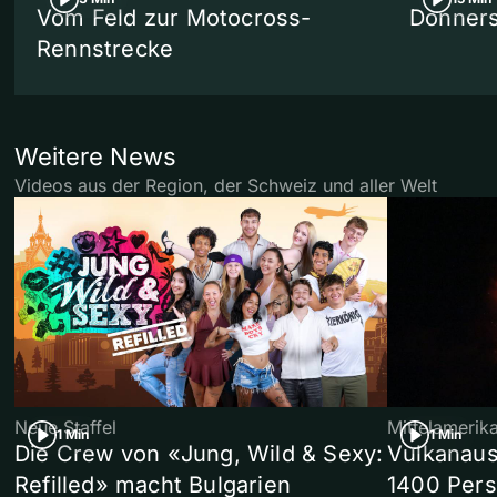
Vom Feld zur Motocross-
Donners
Rennstrecke
Weitere News
Videos aus der Region, der Schweiz und aller Welt
Neue Staffel
Mittelamerik
1 Min
1 Min
Die Crew von «Jung, Wild & Sexy:
Vulkanaus
Refilled» macht Bulgarien
1400 Pers