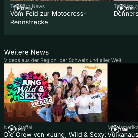
TeleBärn News
TeleBärn 
3 Min
15 Min
Vom Feld zur Motocross-
Donners
Rennstrecke
Weitere News
Videos aus der Region, der Schweiz und aller Welt
Neue Staffel
Mittelamerik
1 Min
1 Min
Die Crew von «Jung, Wild & Sexy:
Vulkanaus