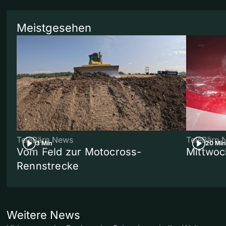
Meistgesehen
TeleBärn News
TeleBärn 
3 Min
20 Min
Vom Feld zur Motocross-
Mittwoc
Rennstrecke
Weitere News