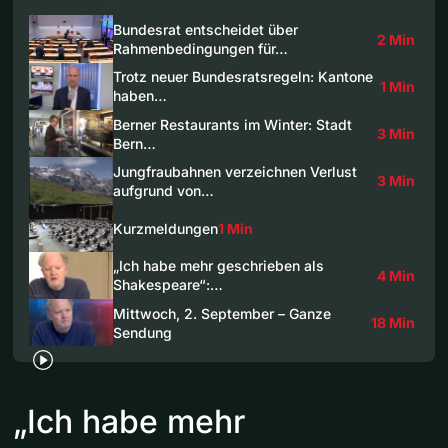
Bundesrat entscheidet über
2 Min
Rahmenbedingungen für…
Trotz neuer Bundesratsregeln: Kantone
1 Min
haben…
Berner Restaurants im Winter: Stadt
3 Min
Bern…
Jungfraubahnen verzeichnen Verlust
3 Min
aufgrund von…
Kurzmeldungen
1 Min
„Ich habe mehr geschrieben als
4 Min
Shakespeare“:…
Mittwoch, 2. September – Ganze
18 Min
Sendung
„Ich habe mehr