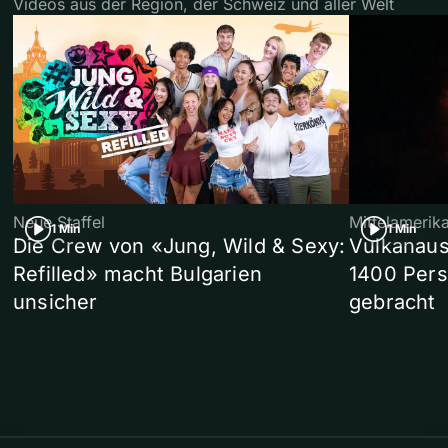
Videos aus der Region, der Schweiz und aller Welt
Neue Staffel
Mittelamerik
1 Min
1 Min
Die Crew von «Jung, Wild & Sexy:
Vulkanaus
Refilled» macht Bulgarien
1400 Pers
unsicher
gebracht