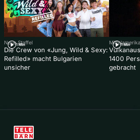
Neue Staffel
Mittelamerik
1 Min
1 Min
Die Crew von «Jung, Wild & Sexy:
Vulkanaus
Refilled» macht Bulgarien
1400 Pers
unsicher
gebracht