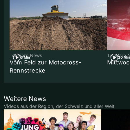
TeleBärn News
TeleBärn 
3 Min
20 Min
Vom Feld zur Motocross-
Mittwoc
Rennstrecke
Weitere News
Videos aus der Region, der Schweiz und aller Welt