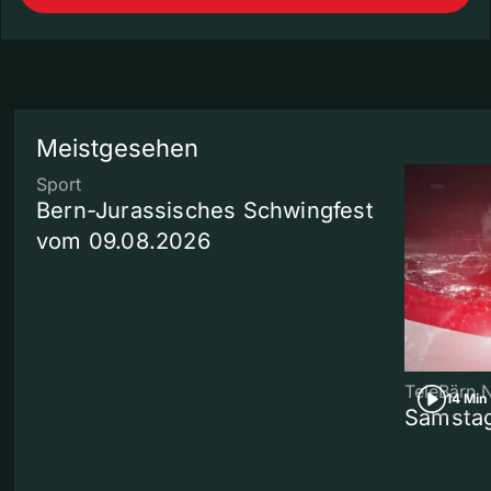
Meistgesehen
Sport
Bern-Jurassisches Schwingfest
vom 09.08.2026
TeleBärn 
14 Min
Samstag