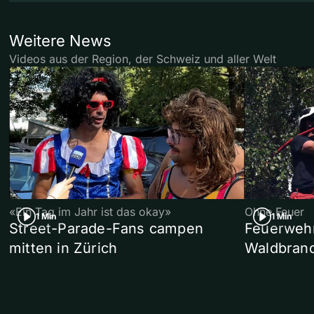
Weitere News
Videos aus der Region, der Schweiz und aller Welt
«Ein Tag im Jahr ist das okay»
Ohne Feuer
1 Min
1 Min
Street-Parade-Fans campen
Feuerwehr 
mitten in Zürich
Waldbrand