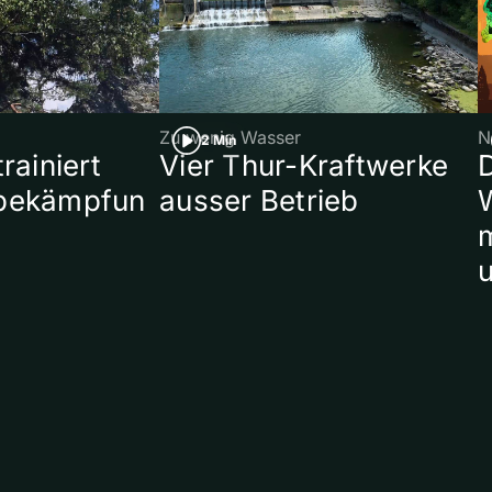
Zu wenig Wasser
N
2 Min
rainiert
Vier Thur-Kraftwerke
bekämpfun
ausser Betrieb
W