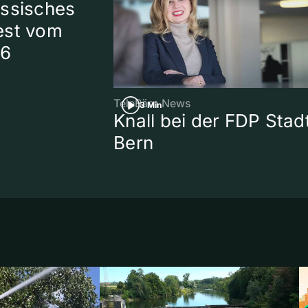
ssisches
est vom
26
TeleBärn News
3 Min
Knall bei der FDP Stad
Bern