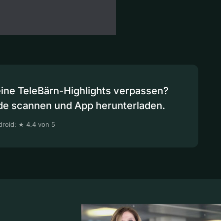
eine TeleBärn-Highlights verpassen?
de scannen und App herunterladen.
roid: ★ 4.4 von 5