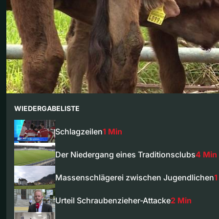
WIEDERGABELISTE
Schlagzeilen
1 Min
Der Niedergang eines Traditionsclubs
4 Min
Massenschlägerei zwischen Jugendlichen
1
Urteil Schraubenzieher-Attacke
2 Min