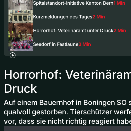
Spitalstandort-Initiative Kanton Bern
1 Min
Kurzmeldungen des Tages
2 Min
Horrorhof: Veterinäramt unter Druck
2 Min
Seedorf in Festlaune
3 Min
Horrorhof: Veterinäram
Druck
Auf einem Bauernhof in Boningen SO s
qualvoll gestorben. Tierschützer wer
vor, dass sie nicht richtig reagiert hab