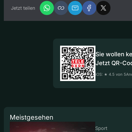
Jetzt teilen
Sie wollen k
Jetzt QR-Co
iOS: ★ 4.5 von 5
And
Meistgesehen
Sport