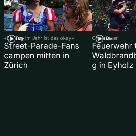
«Ein Tag im Jahr ist das okay»
Ohne Feuer
1 Min
1 Min
Street-Parade-Fans
Feuerwehr t
campen mitten in
Waldbrand
Zürich
g in Eyholz