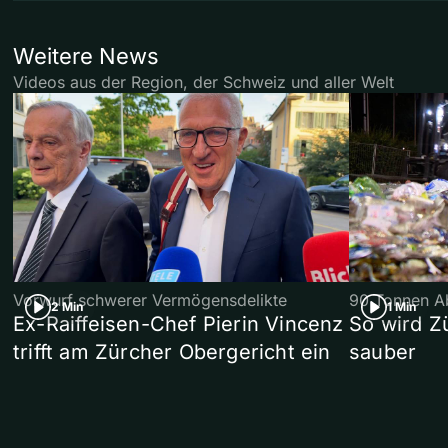
Weitere News
Videos aus der Region, der Schweiz und aller Welt
Vorwurf schwerer Vermögensdelikte
90 Tonnen Ab
2 Min
1 Min
Ex-Raiffeisen-Chef Pierin Vincenz
So wird Z
trifft am Zürcher Obergericht ein
sauber