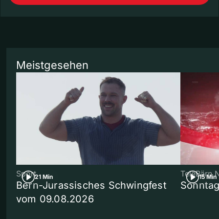
Meistgesehen
Sport
TeleBärn 
21 Min
15 Min
Bern-Jurassisches Schwingfest
Sonntag
vom 09.08.2026