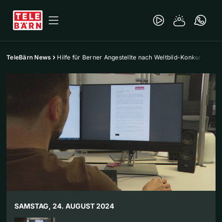
TeleBärn News
Hilfe für Berner Angestellte nach Weltbild-Konkurs
SAMSTAG, 24. AUGUST 2024