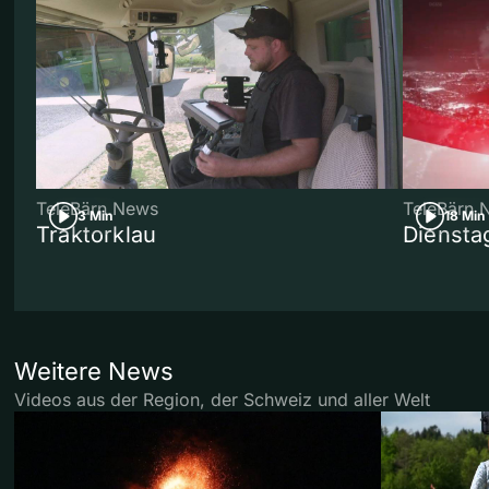
TeleBärn News
TeleBärn 
3 Min
18 Min
Traktorklau
Diensta
Weitere News
Videos aus der Region, der Schweiz und aller Welt