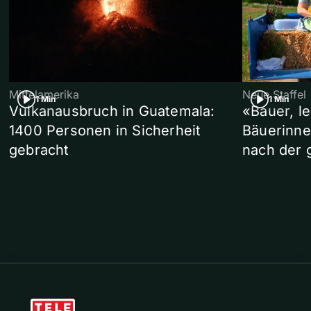
Mittelamerika
Neue Staffel
1 Min
1 Min
Vulkanausbruch in Guatemala:
«Bauer, l
1400 Personen in Sicherheit
Bäuerinne
gebracht
nach der 