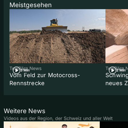
Meistgesehen
TeleBärn News
TeleBärn 
3 Min
2 Min
Vom Feld zur Motocross-
Schwing
Rennstrecke
neues 
Weitere News
Videos aus der Region, der Schweiz und aller Welt