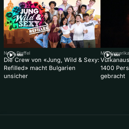
Neue Staffel
Mittelamerik
1 Min
1 Min
Die Crew von «Jung, Wild & Sexy:
Vulkanaus
Refilled» macht Bulgarien
1400 Pers
unsicher
gebracht