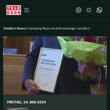
TeleBärn News
Hansjörg Wyss wird Ehrenbürger von Bern
FREITAG, 24. MAI 2024