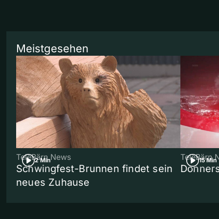
Meistgesehen
TeleBärn News
TeleBärn 
2 Min
15 Min
Schwingfest-Brunnen findet sein
Donners
neues Zuhause