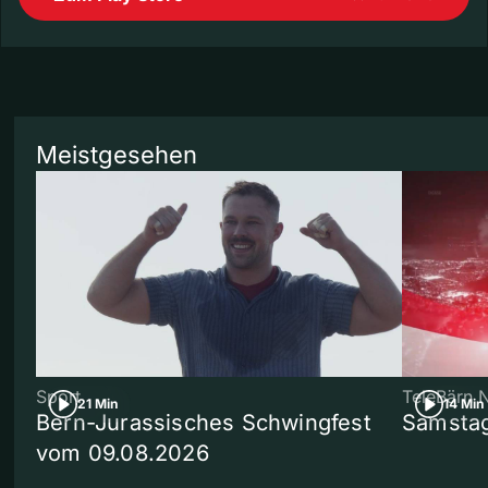
Meistgesehen
Sport
TeleBärn 
21 Min
14 Min
Bern-Jurassisches Schwingfest
Samstag
vom 09.08.2026