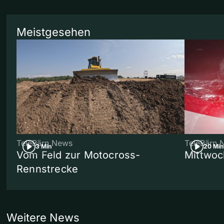
Meistgesehen
TeleBärn News
TeleBärn 
3 Min
20 Min
Vom Feld zur Motocross-
Mittwoc
Rennstrecke
Weitere News