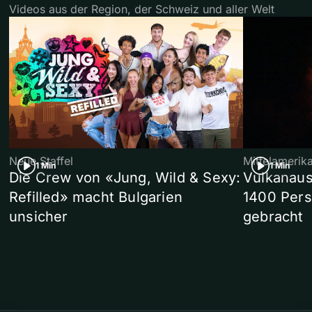
Videos aus der Region, der Schweiz und aller Welt
Neue Staffel
Mittelamerik
1 Min
1 Min
Die Crew von «Jung, Wild & Sexy:
Vulkanaus
Refilled» macht Bulgarien
1400 Pers
unsicher
gebracht