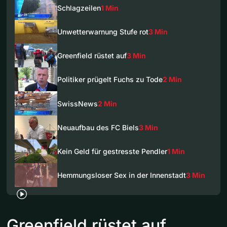
Schlagzeilen
1 Min
Unwetterwarnung Stufe rot
3 Min
Greenfield rüstet auf
3 Min
Politiker prügelt Fuchs zu Tode
2 Min
SwissNews
2 Min
Neuaufbau des FC Biels
3 Min
Kein Geld für gestresste Pendler
1 Min
Hemmungsloser Sex in der Innenstadt
3 Min
Greenfield rüstet auf