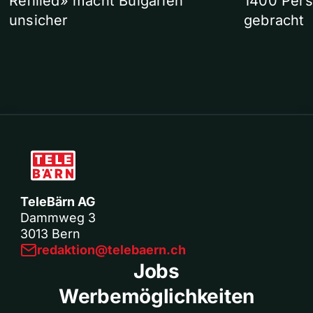
Refilled» macht Bulgarien
1400 Pers
unsicher
gebracht
TeleBärn AG
Dammweg 3
3013 Bern
redaktion@telebaern.ch
Jobs
Werbemöglichkeiten