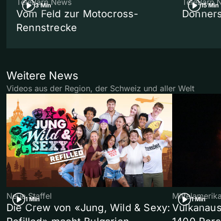
TeleBärn News
TeleBärn 
3 Min
15 Min
Vom Feld zur Motocross-
Donners
Rennstrecke
Weitere News
Videos aus der Region, der Schweiz und aller Welt
Neue Staffel
Mittelamerik
1 Min
1 Min
Die Crew von «Jung, Wild & Sexy:
Vulkanaus