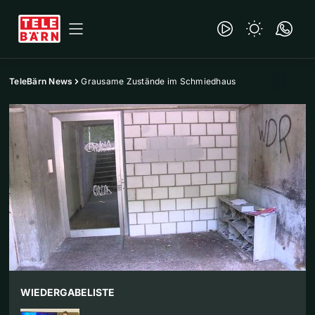
TeleBärn News
Grausame Zustände im Schmiedhaus
WIEDERGABELISTE