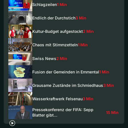
Schlagzeilen
1 Min
Endlich der Durchstich
3 Min
Kultur-Budget aufgestockt
2 Min
Chaos mit Stimmzetteln
1 Min
Swiss News
2 Min
Fusion der Gemeinden in Emmental
1 Min
Grausame Zustände im Schmiedhaus
3 Min
Wasserkraftwerk Felsenau
3 Min
Pressekonferenz der FIFA: Sepp
15 Min
Blatter gibt…