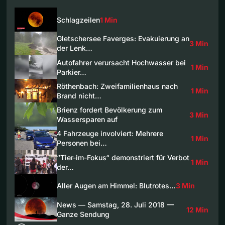
Schlagzeilen
1 Min
Gletschersee Faverges: Evakuierung an
3 Min
der Lenk…
Autofahrer verursacht Hochwasser bei
1 Min
Parkier…
Röthenbach: Zweifamilienhaus nach
1 Min
Brand nicht…
Brienz fordert Bevölkerung zum
3 Min
Wassersparen auf
4 Fahrzeuge involviert: Mehrere
1 Min
Personen bei…
“Tier-im-Fokus“ demonstriert für Verbot
1 Min
der…
Aller Augen am Himmel: Blutrotes…
3 Min
News — Samstag, 28. Juli 2018 —
12 Min
Ganze Sendung