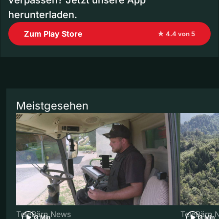
herunterladen.
Zum Play Store
★ 4.4 von 5
Meistgesehen
TeleBärn News
TeleBärn 
3 Min
3 Min