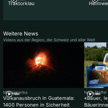
Traktorklau
Heimwe
Weitere News
Videos aus der Region, der Schweiz und aller Welt
Mittelamerika
Neue Staffel
1 Min
1 Min
Vulkanausbruch in Guatemala:
«Bauer, l
1400 Personen in Sicherheit
Bäuerinne