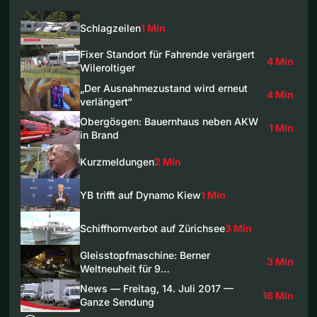
Schlagzeilen
1 Min
Fixer Standort für Fahrende verärgert
4 Min
Wileroltiger
„Der Ausnahmezustand wird erneut
4 Min
verlängert“
Obergösgen: Bauernhaus neben AKW
1 Min
in Brand
Kurzmeldungen
2 Min
YB trifft auf Dynamo Kiew
1 Min
Schiffhornverbot auf Zürichsee
3 Min
Gleisstopfmaschine: Berner
3 Min
Weltneuheit für 9…
News — Freitag, 14. Juli 2017 —
16 Min
Ganze Sendung