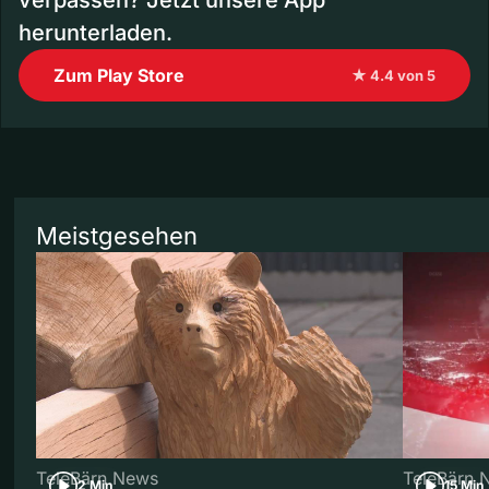
herunterladen.
Zum Play Store
★ 4.4 von 5
Meistgesehen
TeleBärn News
TeleBärn 
2 Min
15 Min