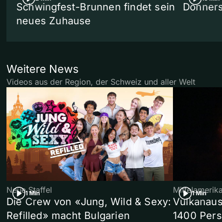
Schwingfest-Brunnen findet sein
Donners
neues Zuhause
Weitere News
Videos aus der Region, der Schweiz und aller Welt
Neue Staffel
Mittelamerik
1 Min
1 Min
Die Crew von «Jung, Wild & Sexy:
Vulkanaus
Refilled» macht Bulgarien
1400 Pers