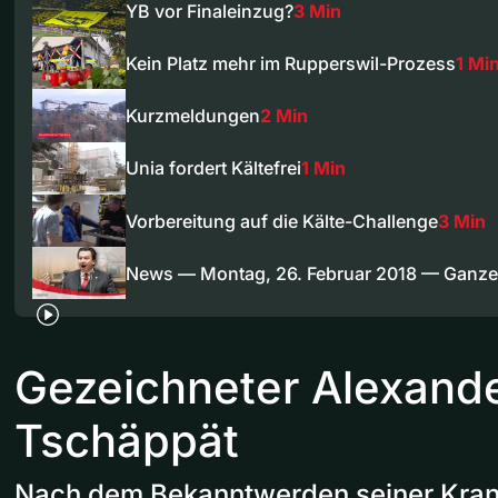
YB vor Finaleinzug?
3 Min
Kein Platz mehr im Rupperswil-Prozess
1 Mi
Kurzmeldungen
2 Min
Unia fordert Kältefrei
1 Min
Vorbereitung auf die Kälte-Challenge
3 Min
News — Montag, 26. Februar 2018 — Ganz
Gezeichneter Alexand
Tschäppät
Nach dem Bekanntwerden seiner Krank