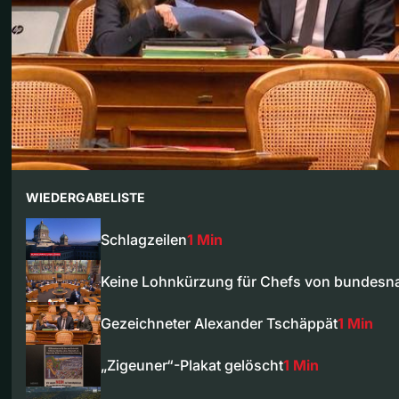
WIEDERGABELISTE
Schlagzeilen
1 Min
Keine Lohnkürzung für Chefs von bundes
Gezeichneter Alexander Tschäppät
1 Min
„Zigeuner“-Plakat gelöscht
1 Min