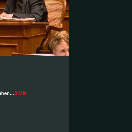
nahen…
3 Min