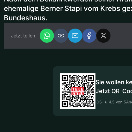
ehemalige Berner Stapi vom Krebs ge
Bundeshaus.
Jetzt teilen
Sie wollen k
Jetzt QR-Co
iOS: ★ 4.5 von 5
And