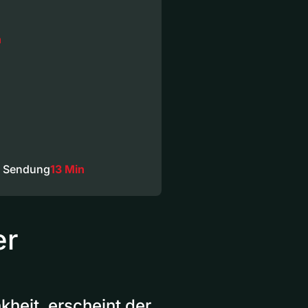
n
e Sendung
13 Min
er
heit, erscheint der