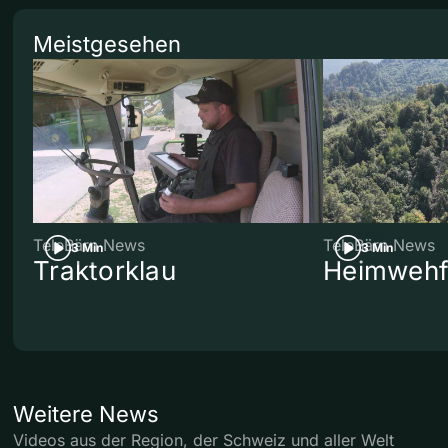
Meistgesehen
TeleBärn News
TeleBärn News
3 Min
3 Min
Traktorklau
Heimwehf
Weitere News
Videos aus der Region, der Schweiz und aller Welt