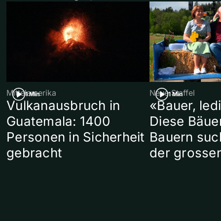
Mittelamerika
Neue Staffel
1 Min
1 Min
Vulkanausbruch in
«Bauer, led
Guatemala: 1400
Diese Bäue
Personen in Sicherheit
Bauern suc
gebracht
der grosse