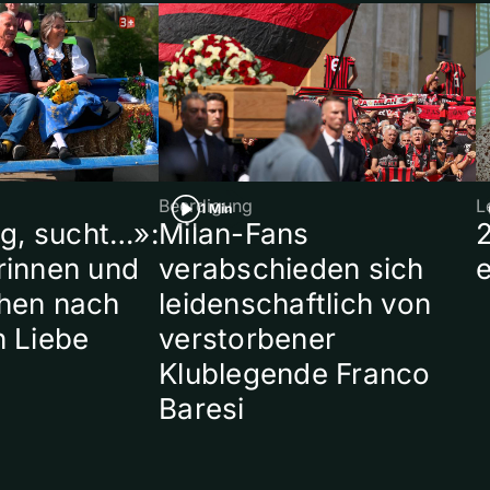
Beerdigung
L
1 Min
ig, sucht…»:
Milan-Fans
rinnen und
verabschieden sich
hen nach
leidenschaftlich von
n Liebe
verstorbener
Klublegende Franco
Baresi