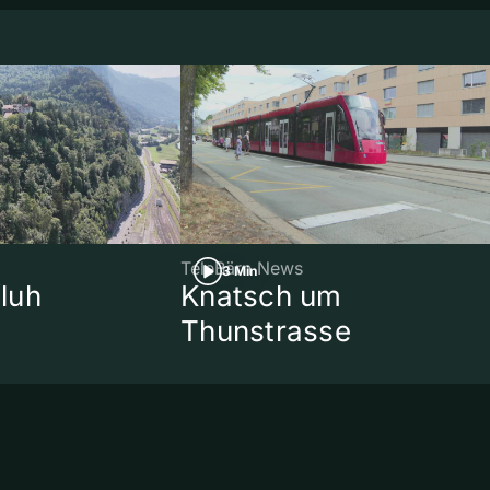
TeleBärn News
3 Min
luh
Knatsch um
Thunstrasse