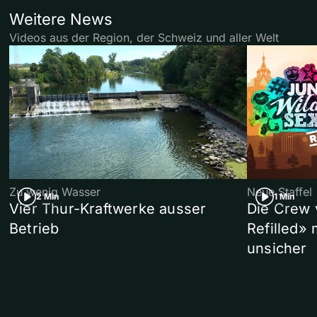
Weitere News
Videos aus der Region, der Schweiz und aller Welt
Zu wenig Wasser
Neue Staffel
2 Min
1 Min
Vier Thur-Kraftwerke ausser
Die Crew 
Betrieb
Refilled»
unsicher