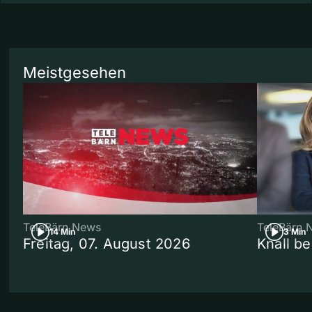
Meistgesehen
TeleBärn News
TeleBärn 
14 Min
3 Min
Freitag, 07. August 2026
Knall b