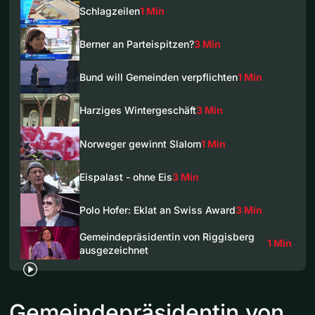
Schlagzeilen
1 Min
Berner an Parteispitzen?
3 Min
Bund will Gemeinden verpflichten
1 Min
Harziges Wintergeschäft
3 Min
Norweger gewinnt Slalom
1 Min
Eispalast - ohne Eis
3 Min
Polo Hofer: Eklat an Swiss Award
3 Min
Gemeindepräsidentin von Riggisberg
1 Min
ausgezeichnet
Gemeindepräsidentin von