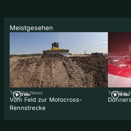
Meistgesehen
TeleBärn News
TeleBärn 
3 Min
15 Min
Vom Feld zur Motocross-
Donners
Rennstrecke