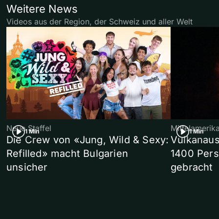
Weitere News
Videos aus der Region, der Schweiz und aller Welt
Neue Staffel
Mittelamerik
1 Min
1 Min
Die Crew von «Jung, Wild & Sexy:
Vulkanaus
Refilled» macht Bulgarien
1400 Pers
unsicher
gebracht