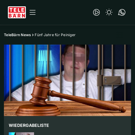
TeleBärn News
Fünf Jahre für Peiniger
WIEDERGABELISTE