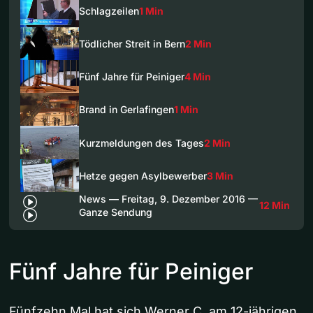
Schlagzeilen
1 Min
Tödlicher Streit in Bern
2 Min
Fünf Jahre für Peiniger
4 Min
Brand in Gerlafingen
1 Min
Kurzmeldungen des Tages
2 Min
Hetze gegen Asylbewerber
3 Min
News — Freitag, 9. Dezember 2016 —
12 Min
Ganze Sendung
Fünf Jahre für Peiniger
Fünfzehn Mal hat sich Werner C. am 12-jährigen