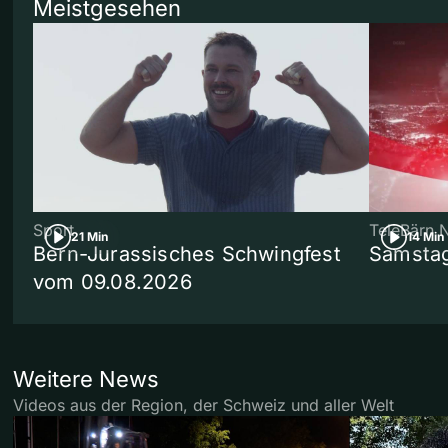
Meistgesehen
Sport
TeleBärn 
21 Min
14 Min
Bern-Jurassisches Schwingfest
Samstag
vom 09.08.2026
Weitere News
Videos aus der Region, der Schweiz und aller Welt