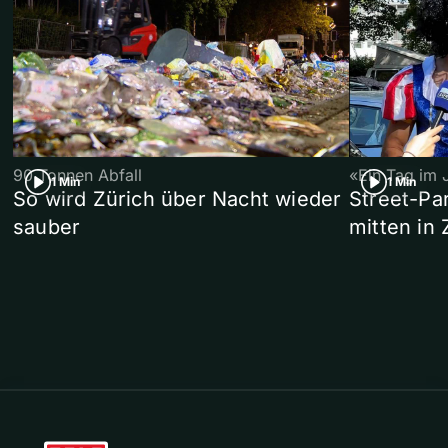
90 Tonnen Abfall
«Ein Tag im 
1 Min
1 Min
So wird Zürich über Nacht wieder
Street-P
sauber
mitten in 