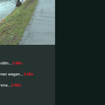
srätin…
3 Min
ehmen wegen…
3 Min
orona…
3 Min