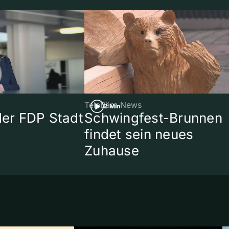
TeleBärn News
2 Min
 der FDP Stadt
Schwingfest-Brunnen
findet sein neues
Zuhause