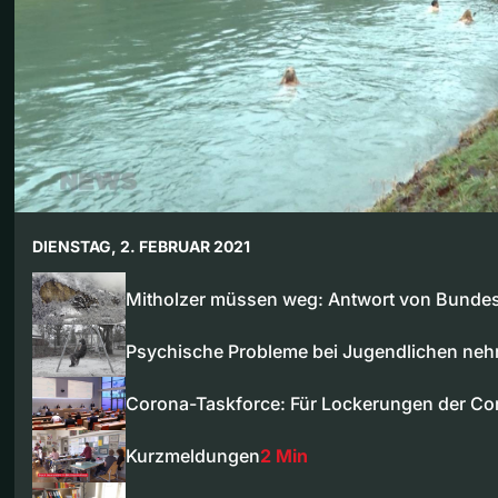
DIENSTAG, 2. FEBRUAR 2021
Mitholzer müssen weg: Antwort von Bunde
Psychische Probleme bei Jugendlichen n
Corona-Taskforce: Für Lockerungen der C
Kurzmeldungen
2 Min