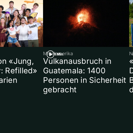
Mittelamerika
N
1 Min
on «Jung,
Vulkanausbruch in
«
: Refilled»
Guatemala: 1400
arien
Personen in Sicherheit
gebracht