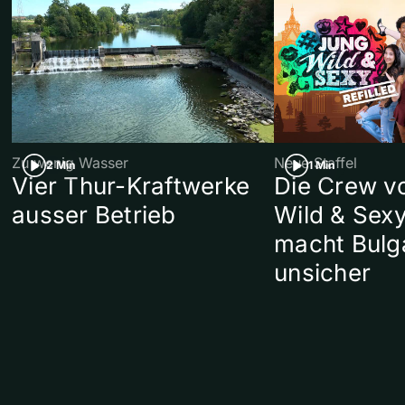
Zu wenig Wasser
Neue Staffel
2 Min
1 Min
Vier Thur-Kraftwerke
Die Crew v
ausser Betrieb
Wild & Sexy
macht Bulg
unsicher