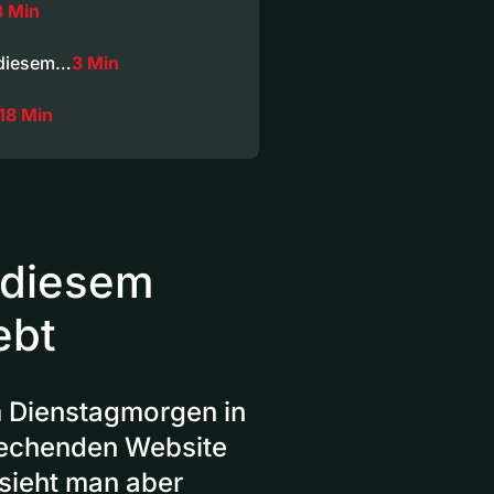
3 Min
 diesem…
3 Min
18 Min
 diesem
ebt
m Dienstagmorgen in
prechenden Website
sieht man aber