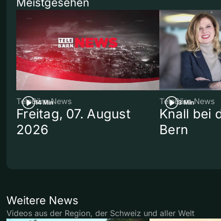
Meistgesehen
TeleBärn News
TeleBärn News
14 Min
3 Min
Freitag, 07. August
Knall bei
2026
Bern
Weitere News
Videos aus der Region, der Schweiz und aller Welt