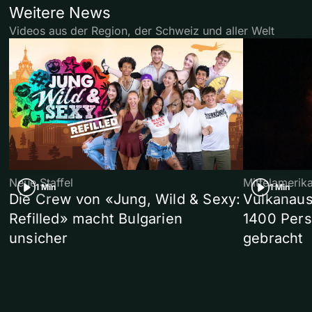
Weitere News
Videos aus der Region, der Schweiz und aller Welt
Neue Staffel
Mittelamerik
1 Min
1 Min
Die Crew von «Jung, Wild & Sexy:
Vulkanaus
Refilled» macht Bulgarien
1400 Pers
unsicher
gebracht