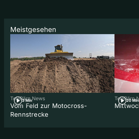
Meistgesehen
TeleBärn News
TeleBärn 
3 Min
20 Min
Vom Feld zur Motocross-
Mittwoc
Rennstrecke