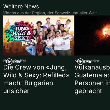
Weitere News
Videos aus der Region, der Schweiz und aller Welt
Neue Staffel
Mittelamerika
1 Min
1 Min
Die Crew von «Jung,
Vulkanausb
Wild & Sexy: Refilled»
Guatemala:
macht Bulgarien
Personen in
unsicher
gebracht