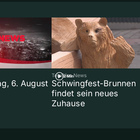
TeleBärn News
2 Min
g, 6. August
Schwingfest-Brunnen
findet sein neues
Zuhause