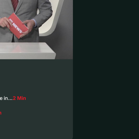
ne in…
2 Min
n