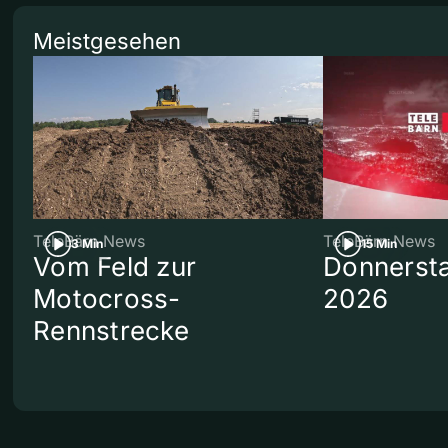
Meistgesehen
TeleBärn News
TeleBärn News
3 Min
15 Min
Vom Feld zur
Donnersta
Motocross-
2026
Rennstrecke