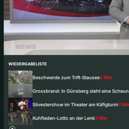
WIEDERGABELISTE
Beschwerde zum Trift-Stausee
3 Min
Grossbrand: In Günsberg steht eine Scheu
Silvestershow im Theater am Käfigturm
3 Mi
Kuhfladen-Lotto an der Lenk
3 Min