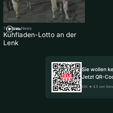
TeleBärn News
3 Min
Kuhfladen-Lotto an der
Lenk
Sie wollen k
Jetzt QR-Co
iOS: ★ 4.5 von 5
And