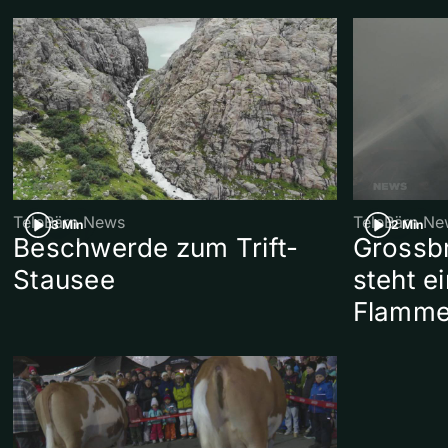
TeleBärn News
TeleBärn Ne
3 Min
2 Min
Beschwerde zum Trift-
Grossb
Stausee
steht e
Flamm