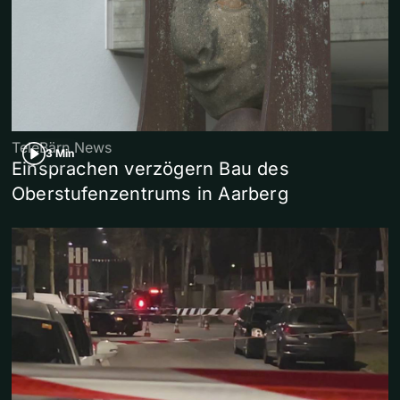
TeleBärn News
3 Min
Einsprachen verzögern Bau des
Oberstufenzentrums in Aarberg