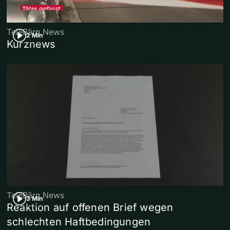
TeleBärn News
2 Min
Kurznews
TeleBärn News
3 Min
Reaktion auf offenen Brief wegen
schlechten Haftbedingungen