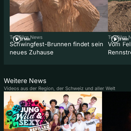
TeleBärn News
TeleBärn 
2 Min
3 Min
Schwingfest-Brunnen findet sein
Vom Fel
neues Zuhause
Rennstr
Weitere News
Videos aus der Region, der Schweiz und aller Welt