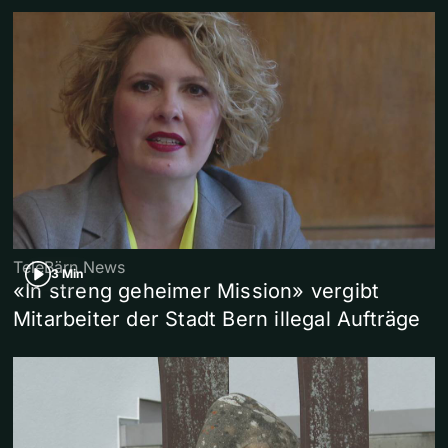
TeleBärn News
3 Min
«In streng geheimer Mission» vergibt
Mitarbeiter der Stadt Bern illegal Aufträge