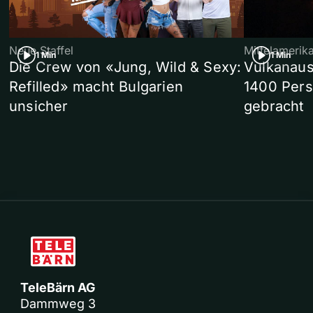
Neue Staffel
Mittelamerik
1 Min
1 Min
Die Crew von «Jung, Wild & Sexy:
Vulkanaus
Refilled» macht Bulgarien
1400 Pers
unsicher
gebracht
TeleBärn AG
Dammweg 3