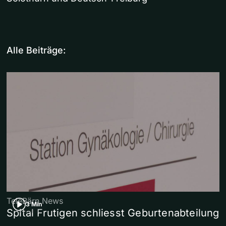
Alle Beiträge:
TeleBärn News
3 Min
Spital Frutigen schliesst Geburtenabteilung