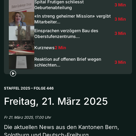
Spital Frutigen schliesst
3 Min
Geburtenabteilung
«In streng geheimer Mission» vergibt
3 Min
Mitarbeiter…
Einsprachen verzögern Bau des
3 Min
Oberstufenzentrums…
Kurznews
2 Min
Reaktion auf offenen Brief wegen
3 Min
schlechten…
STAFFEL 2025 – FOLGE 446
Freitag, 21. März 2025
Fr 21. März 2025, 17.00 Uhr
Die aktuellen News aus den Kantonen Bern,
Solothurn und Deutsch-Freiburg