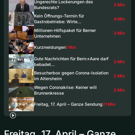
Ungerechte Lockerungen des
3 Min
Bundesrats?
Kein Öffnungs-Termin für
4 Min
Gastrobetriebe: Wirte…
Millionen-Hilfspaket für Berner
3 Min
Unternehmen
Kurzmeldungen
1 Min
Gute Nachrichten für Bern:«Aare darf
3 Min
bebadet…
Besucherbox gegen Corona-Isolation
2 Min
im Altersheim
Wegen Coronakrise: Keiner will
2 Min
Brunnenkresse
Freitag, 17. April – Ganze Sendung
21 Min
Freitag, 17. April – Ganze