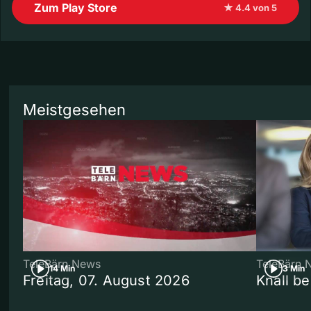
Zum Play Store
★ 4.4 von 5
Meistgesehen
TeleBärn News
TeleBärn 
14 Min
3 Min
Freitag, 07. August 2026
Knall b