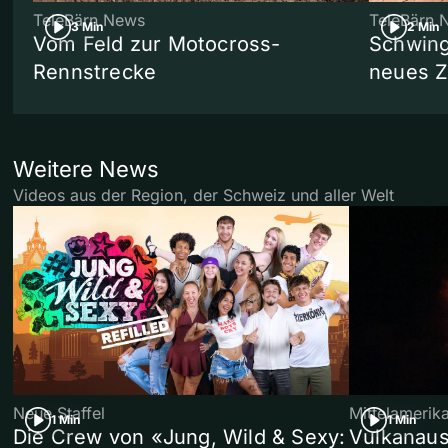
TeleBärn News
TeleBärn 
3 Min
2 Min
Vom Feld zur Motocross-
Schwing
Rennstrecke
neues 
Weitere News
Videos aus der Region, der Schweiz und aller Welt
Neue Staffel
Mittelamerik
1 Min
1 Min
Die Crew von «Jung, Wild & Sexy:
Vulkanaus