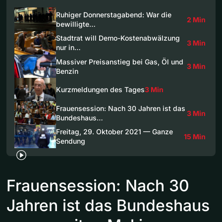
Ruhiger Donnerstagabend: War die
2 Min
bewilligte…
Stadtrat will Demo-Kostenabwälzung
3 Min
nur in…
Massiver Preisanstieg bei Gas, Öl und
3 Min
Benzin
Kurzmeldungen des Tages
3 Min
Frauensession: Nach 30 Jahren ist das
3 Min
Bundeshaus…
Freitag, 29. Oktober 2021 — Ganze
15 Min
Sendung
Frauensession: Nach 30
Jahren ist das Bundeshaus