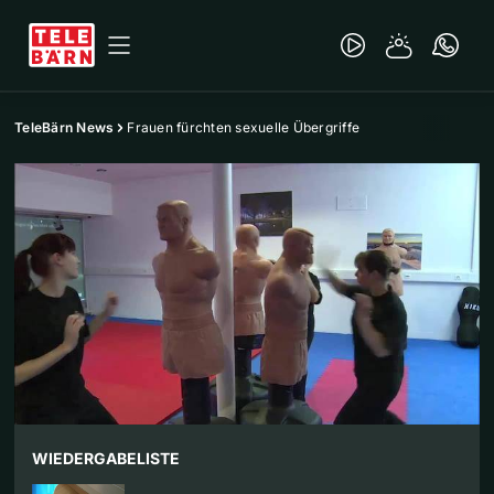
TeleBärn News
Frauen fürchten sexuelle Übergriffe
WIEDERGABELISTE