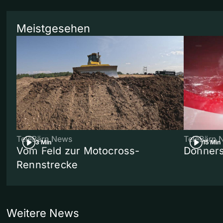
Meistgesehen
TeleBärn News
TeleBärn 
3 Min
15 Min
Vom Feld zur Motocross-
Donners
Rennstrecke
Weitere News