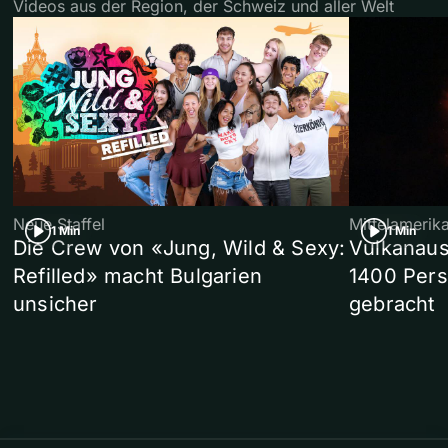
Videos aus der Region, der Schweiz und aller Welt
Neue Staffel
Mittelamerik
1 Min
1 Min
Die Crew von «Jung, Wild & Sexy:
Vulkanaus
Refilled» macht Bulgarien
1400 Pers
unsicher
gebracht