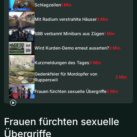
Schlagzeilen
1 Min
Mit Radium verstrahlte Häuser
3 Min
SBB verbannt Minibars aus Zügen
1 Min
Wird Kurden-Demo erneut ausarten?
3 Min
Kurzmeldungen des Tages
2 Min
Gedenkfeier für Mordopfer von
3 Min
Rupperswil
Frauen fürchten sexuelle Übergriffe
3 Min
Frauen fürchten sexuelle
Übergriffe