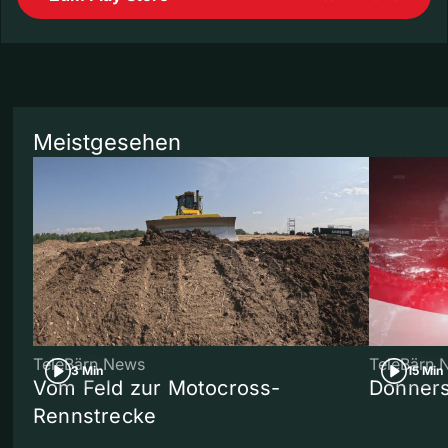
Meistgesehen
TeleBärn News
TeleBärn 
3 Min
15 Min
Vom Feld zur Motocross-
Donners
Rennstrecke