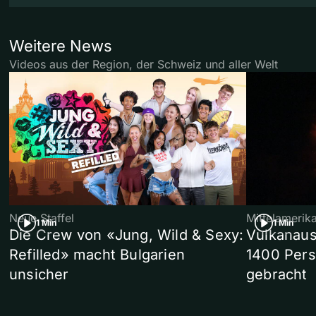
Weitere News
Videos aus der Region, der Schweiz und aller Welt
Neue Staffel
Mittelamerik
1 Min
1 Min
Die Crew von «Jung, Wild & Sexy:
Vulkanaus
Refilled» macht Bulgarien
1400 Pers
unsicher
gebracht