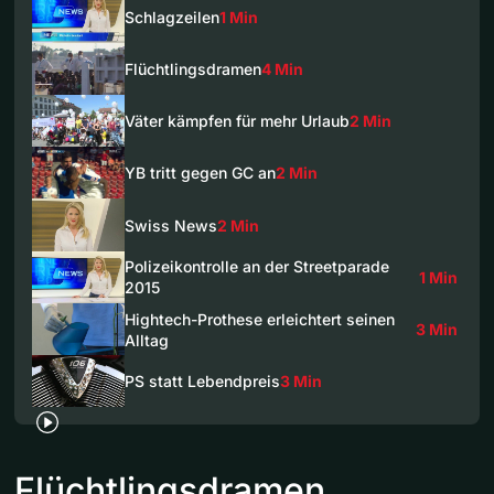
Schlagzeilen
1 Min
Flüchtlingsdramen
4 Min
Väter kämpfen für mehr Urlaub
2 Min
YB tritt gegen GC an
2 Min
Swiss News
2 Min
Polizeikontrolle an der Streetparade
1 Min
2015
Hightech-Prothese erleichtert seinen
3 Min
Alltag
PS statt Lebendpreis
3 Min
Flüchtlingsdramen