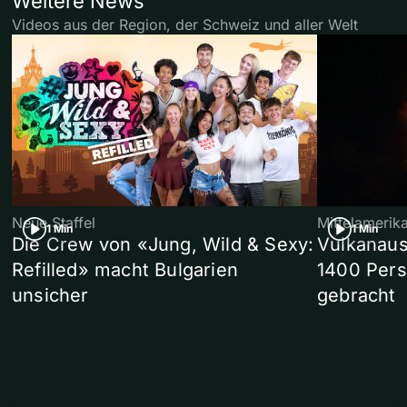
Weitere News
Videos aus der Region, der Schweiz und aller Welt
Neue Staffel
Mittelamerik
1 Min
1 Min
Die Crew von «Jung, Wild & Sexy:
Vulkanaus
Refilled» macht Bulgarien
1400 Pers
unsicher
gebracht