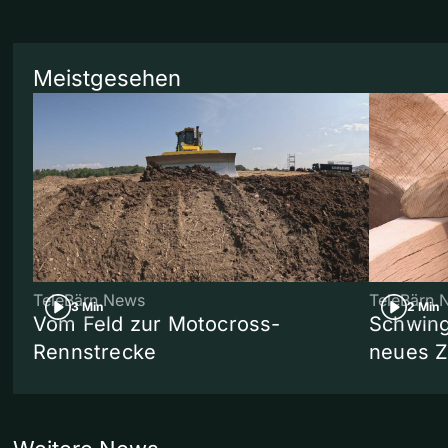
Meistgesehen
TeleBärn News
TeleBärn 
3 Min
2 Min
Vom Feld zur Motocross-
Schwing
Rennstrecke
neues 