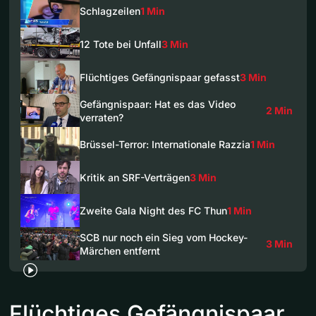
Schlagzeilen
1 Min
12 Tote bei Unfall
3 Min
Flüchtiges Gefängnispaar gefasst
3 Min
Gefängnispaar: Hat es das Video
2 Min
verraten?
Brüssel-Terror: Internationale Razzia
1 Min
Kritik an SRF-Verträgen
3 Min
Zweite Gala Night des FC Thun
1 Min
SCB nur noch ein Sieg vom Hockey-
3 Min
Märchen entfernt
Flüchtiges Gefängnispaar