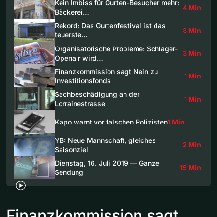
Kein Imbiss für Gurten-Besucher mehr:
4 Min
Bäckerei…
Rekord: Das Gurtenfestival ist das
3 Min
teuerste…
Organisatorische Probleme: Schlager-
3 Min
Openair wird…
Finanzkommission sagt Nein zu
1 Min
Investitionsfonds
Sachbeschädigung an der
1 Min
Lorrainestrasse
Kapo warnt vor falschen Polizisten
1 Min
YB: Neue Mannschaft, gleiches
2 Min
Saisonziel
Dienstag, 16. Juli 2019 — Ganze
15 Min
Sendung
Finanzkommission sagt