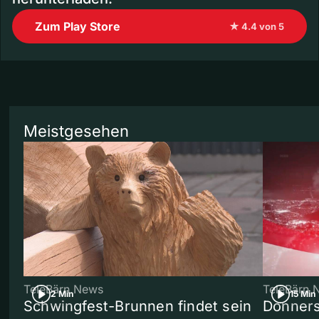
Zum Play Store
★ 4.4 von 5
Meistgesehen
TeleBärn News
TeleBärn 
2 Min
15 Min
Schwingfest-Brunnen findet sein
Donners