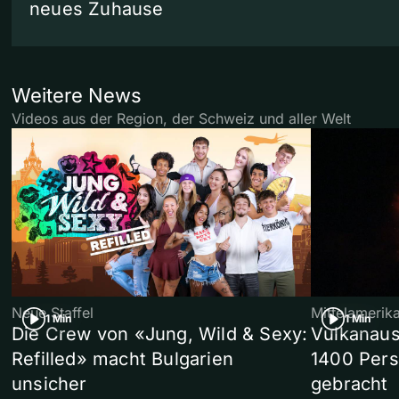
neues Zuhause
Weitere News
Videos aus der Region, der Schweiz und aller Welt
Neue Staffel
Mittelamerik
1 Min
1 Min
Die Crew von «Jung, Wild & Sexy:
Vulkanaus
Refilled» macht Bulgarien
1400 Pers
unsicher
gebracht