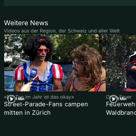
Weitere News
Videos aus der Region, der Schweiz und aller Welt
«Ein Tag im Jahr ist das okay»
Ohne Feuer
1 Min
1 Min
Street-Parade-Fans campen
Feuerwehr 
mitten in Zürich
Waldbrand