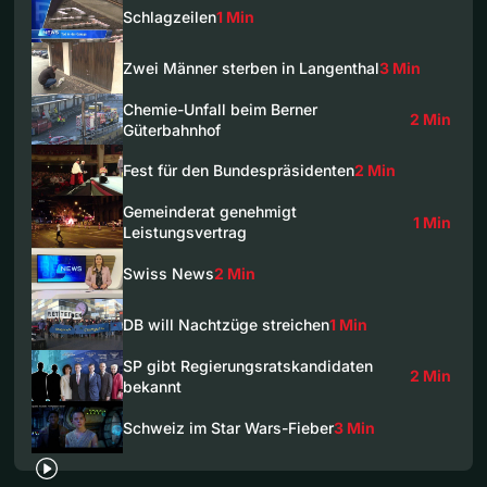
Schlagzeilen
1 Min
Zwei Männer sterben in Langenthal
3 Min
Chemie-Unfall beim Berner
2 Min
Güterbahnhof
Fest für den Bundespräsidenten
2 Min
Gemeinderat genehmigt
1 Min
Leistungsvertrag
Swiss News
2 Min
DB will Nachtzüge streichen
1 Min
SP gibt Regierungsratskandidaten
2 Min
bekannt
Schweiz im Star Wars-Fieber
3 Min