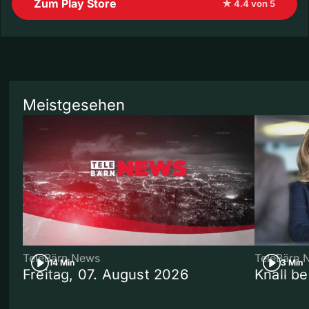
Zum Play Store
★ 4.4 von 5
Meistgesehen
TeleBärn News
TeleBärn 
14 Min
3 Min
Freitag, 07. August 2026
Knall b