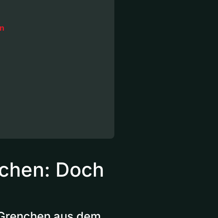
in
nchen: Doch
n Grenchen aus dem