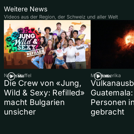
Weitere News
Videos aus der Region, der Schweiz und aller Welt
Neue Staffel
Mittelamerika
1 Min
1 Min
Die Crew von «Jung,
Vulkanausb
Wild & Sexy: Refilled»
Guatemala:
macht Bulgarien
Personen in
unsicher
gebracht