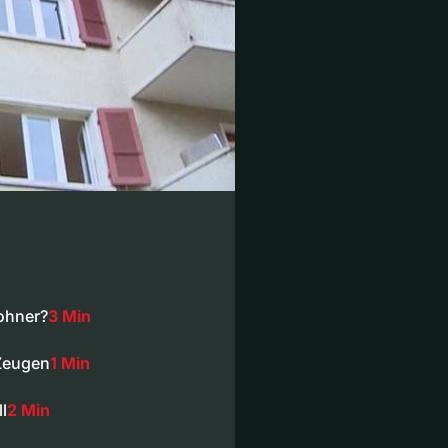
ohner?
3 Min
Zeugen
1 Min
l
2 Min