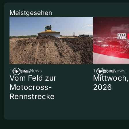
Meistgesehen
TeleBärn News
TeleBärn News
3 Min
20 Min
Vom Feld zur
Mittwoch,
Motocross-
2026
Rennstrecke