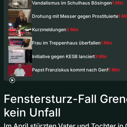
Vandalismus im Schulhaus Bösingen
1 Min
Drohung mit Messer gegen Prostituierte
1 M
Kurzmeldungen
3 Min
Frau im Treppenhaus überfallen
1 Min
Initiative gegen KESB lanciert
3 Min
Papst Franziskus kommt nach Genf
1 Min
Fenstersturz-Fall Gre
kein Unfall
Im April stürzten Vater und Tochter i