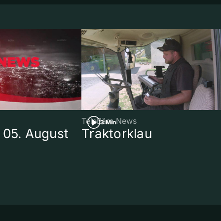
TeleBärn News
3 Min
 05. August
Traktorklau