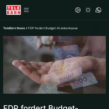
TeleBärn News
FDP fordert Budget-Krankenkasse
FDP fordert Budget-