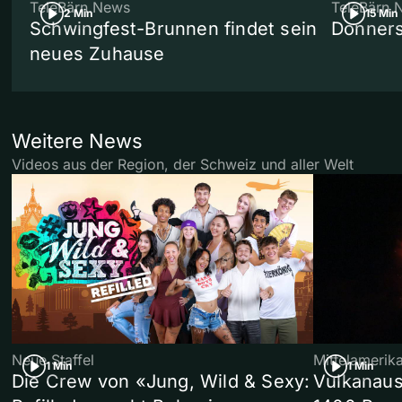
TeleBärn News
TeleBärn 
2 Min
15 Min
Schwingfest-Brunnen findet sein
Donners
neues Zuhause
Weitere News
Videos aus der Region, der Schweiz und aller Welt
Neue Staffel
Mittelamerik
1 Min
1 Min
Die Crew von «Jung, Wild & Sexy:
Vulkanaus