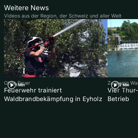
Weitere News
Videos aus der Region, der Schweiz und aller Welt
Ohne Feuer
Zu wenig Wa
1 Min
2 Min
Feuerwehr trainiert
Vier Thur
Waldbrandbekämpfung in Eyholz
Betrieb