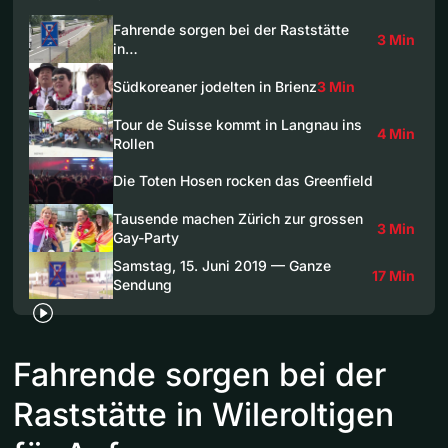
Fahrende sorgen bei der Raststätte
3 Min
in…
Südkoreaner jodelten in Brienz
3 Min
Tour de Suisse kommt in Langnau ins
4 Min
Rollen
Die Toten Hosen rocken das Greenfield
Tausende machen Zürich zur grossen
3 Min
Gay-Party
Samstag, 15. Juni 2019 — Ganze
17 Min
Sendung
Fahrende sorgen bei der
Raststätte in Wileroltigen