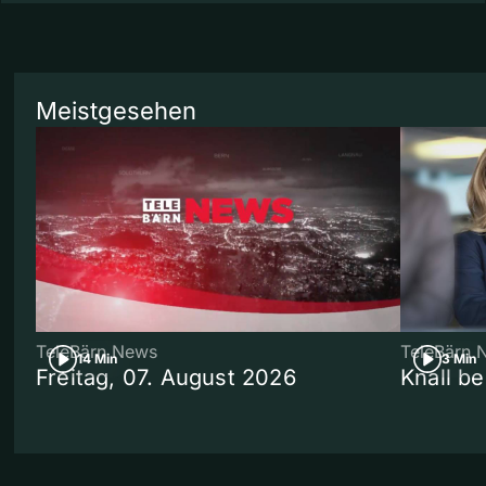
Meistgesehen
TeleBärn News
TeleBärn 
14 Min
3 Min
Freitag, 07. August 2026
Knall b