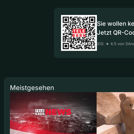
Sie wollen k
Jetzt QR-Co
iOS: ★ 4.5 von 5
And
Meistgesehen