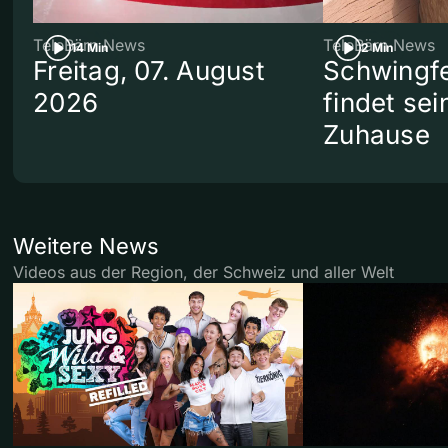
TeleBärn News
TeleBärn News
14 Min
2 Min
Freitag, 07. August
Schwingf
2026
findet se
Zuhause
Weitere News
Videos aus der Region, der Schweiz und aller Welt