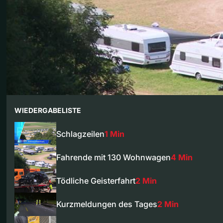
WIEDERGABELISTE
Schlagzeilen
1 Min
Fahrende mit 130 Wohnwagen
4 Min
Tödliche Geisterfahrt
2 Min
Kurzmeldungen des Tages
2 Min