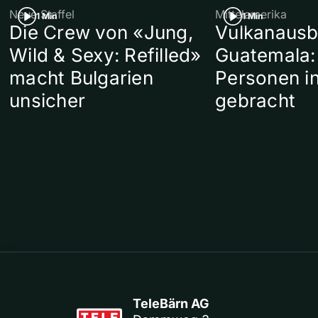
Neue Staffel
Mittelamerika
1 Min
1 Min
Die Crew von «Jung,
Vulkanausb
Wild & Sexy: Refilled»
Guatemala:
macht Bulgarien
Personen in
unsicher
gebracht
TeleBärn AG