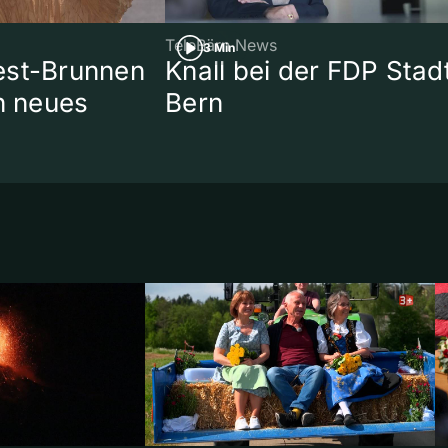
TeleBärn News
3 Min
est-Brunnen
Knall bei der FDP Stad
in neues
Bern