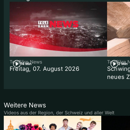
TeleBärn News
TeleBärn 
14 Min
2 Min
Freitag, 07. August 2026
Schwing
neues 
Weitere News
Videos aus der Region, der Schweiz und aller Welt