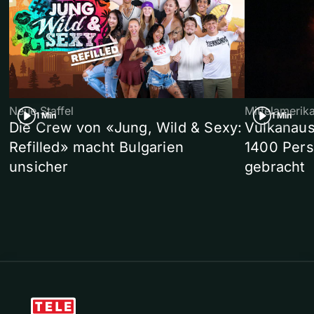
Neue Staffel
Mittelamerik
1 Min
1 Min
Die Crew von «Jung, Wild & Sexy:
Vulkanaus
Refilled» macht Bulgarien
1400 Pers
unsicher
gebracht