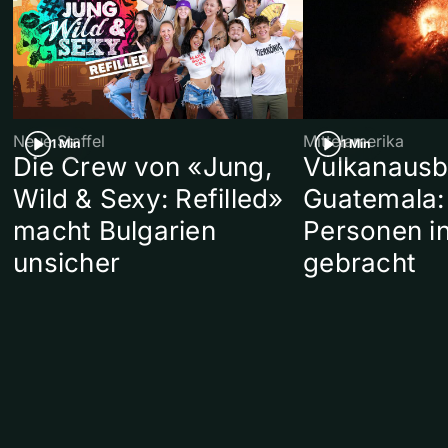
Neue Staffel
Mittelamerika
1 Min
1 Min
Die Crew von «Jung,
Vulkanausb
Wild & Sexy: Refilled»
Guatemala:
macht Bulgarien
Personen in
unsicher
gebracht