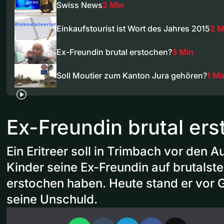
Swiss News
2 Min
Einkaufstourist ist Wort des Jahres 2015
2 M
Ex-Freundin brutal erstochen?
3 Min
Soll Moutier zum Kanton Jura gehören?
1 Mi
Ex-Freundin brutal er
Ein Eritreer soll in Trimbach vor den 
Kinder seine Ex-Freundin auf brutalst
erstochen haben. Heute stand er vor G
seine Unschuld.