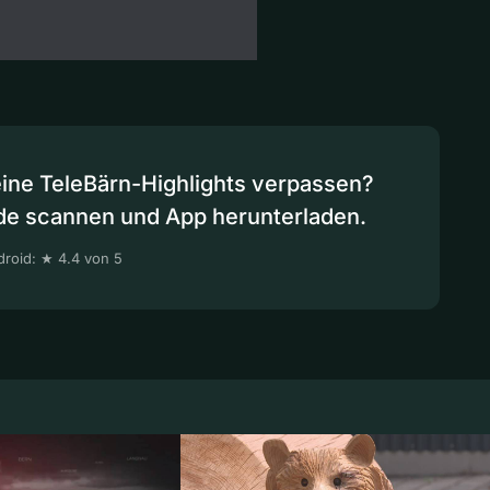
eine TeleBärn-Highlights verpassen?
de scannen und App herunterladen.
roid: ★ 4.4 von 5