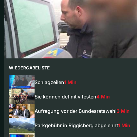
WIEDERGABELISTE
Schlagzeilen
1 Min
Sie können definitiv festen
4 Min
Aufregung vor der Bundesratswahl
3 Min
Parkgebühr in Riggisberg abgelehnt
1 Min