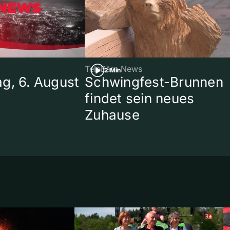
TeleBärn News
2 Min
g, 6. August
Schwingfest-Brunnen
findet sein neues
Zuhause