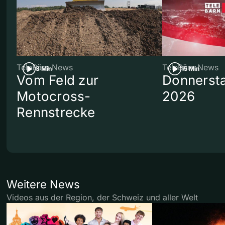
TeleBärn News
TeleBärn News
3 Min
15 Min
Vom Feld zur
Donnersta
Motocross-
2026
Rennstrecke
Weitere News
Videos aus der Region, der Schweiz und aller Welt