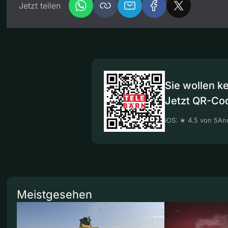
Jetzt teilen
Sie wollen k
Jetzt QR-Co
iOS: ★ 4.5 von 5
And
Meistgesehen