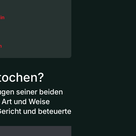
in
n
stochen?
Augen seiner beiden
e Art und Weise
ericht und beteuerte