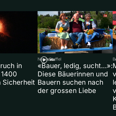
Neue Staffel
B
1 Min
ruch in
«Bauer, ledig, sucht…»:
 1400
Diese Bäuerinnen und
 Sicherheit
Bauern suchen nach
l
der grossen Liebe