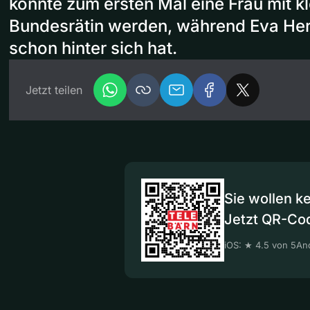
könnte zum ersten Mal eine Frau mit k
Bundesrätin werden, während Eva Her
schon hinter sich hat.
Jetzt teilen
Sie wollen k
Jetzt QR-Co
iOS: ★ 4.5 von 5
And