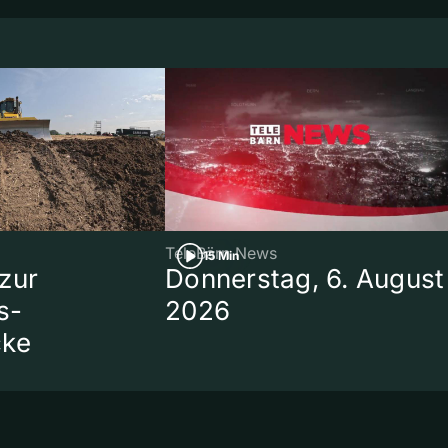
TeleBärn News
15 Min
zur
Donnerstag, 6. August
s-
2026
cke