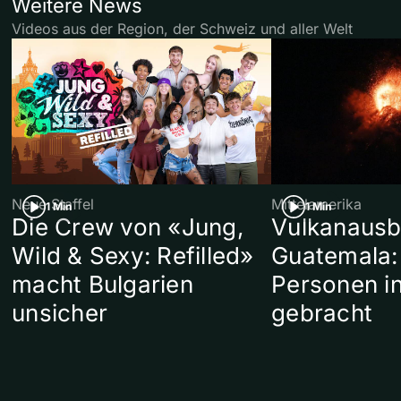
Weitere News
Videos aus der Region, der Schweiz und aller Welt
Neue Staffel
Mittelamerika
1 Min
1 Min
Die Crew von «Jung,
Vulkanausb
Wild & Sexy: Refilled»
Guatemala:
macht Bulgarien
Personen in
unsicher
gebracht