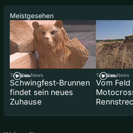
Meistgesehen
TeleBärn News
TeleBärn News
2 Min
3 Min
Schwingfest-Brunnen
Vom Feld 
findet sein neues
Motocros
Zuhause
Rennstre