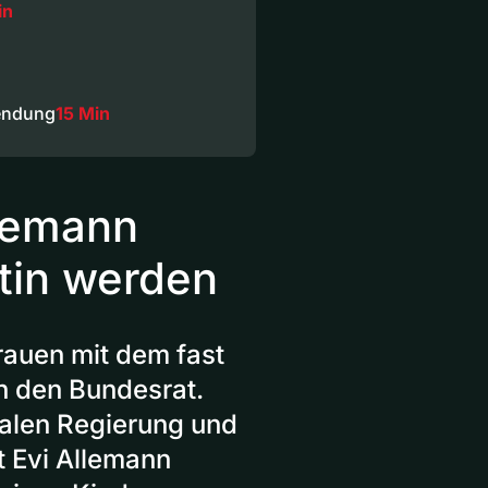
in
endung
15 Min
llemann
tin werden
rauen mit dem fast
n den Bundesrat.
nalen Regierung und
t Evi Allemann