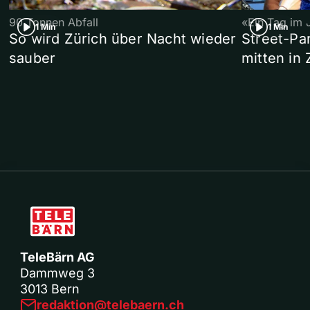
90 Tonnen Abfall
«Ein Tag im 
1 Min
1 Min
So wird Zürich über Nacht wieder
Street-P
sauber
mitten in 
TeleBärn AG
Dammweg 3
3013 Bern
redaktion@telebaern.ch