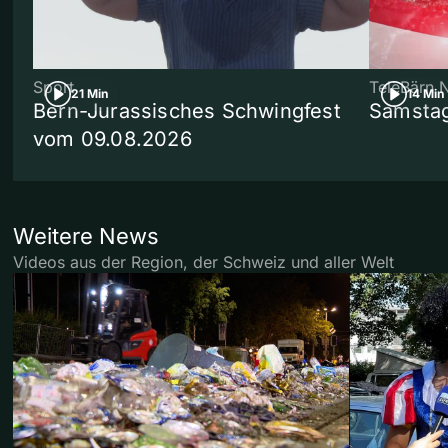
Sport
TeleBärn 
21 Min
14 Min
Bern-Jurassisches Schwingfest
Samstag
vom 09.08.2026
Weitere News
Videos aus der Region, der Schweiz und aller Welt