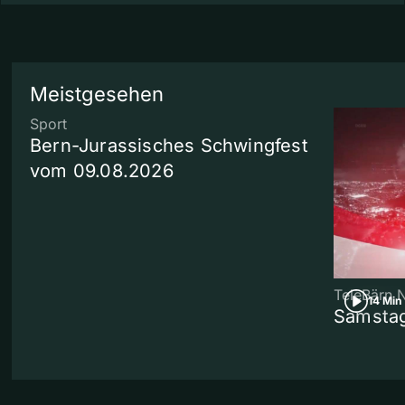
Meistgesehen
Sport
Bern-Jurassisches Schwingfest
vom 09.08.2026
TeleBärn 
14 Min
Samstag