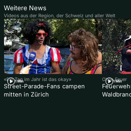
Weitere News
Videos aus der Region, der Schweiz und aller Welt
«Ein Tag im Jahr ist das okay»
Ohne Feuer
1 Min
1 Min
Street-Parade-Fans campen
Feuerwehr 
mitten in Zürich
Waldbrand