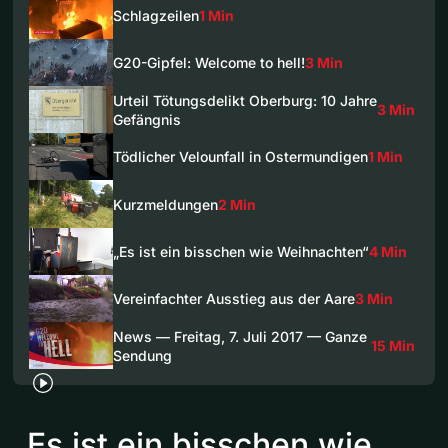
Schlagzeilen
1 Min
G20-Gipfel: Welcome to hell!
3 Min
Urteil Tötungsdelikt Oberburg: 10 Jahre
3 Min
Gefängnis
Tödlicher Velounfall in Ostermundigen
1 Min
Kurzmeldungen
2 Min
„Es ist ein bisschen wie Weihnachten“
4 Min
Vereinfachter Ausstieg aus der Aare
3 Min
News — Freitag, 7. Juli 2017 — Ganze
15 Min
Sendung
„Es ist ein bisschen wie