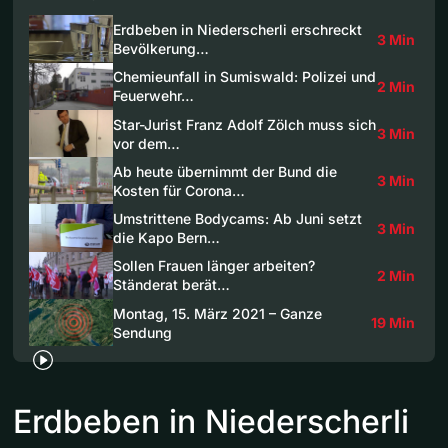
Erdbeben in Niederscherli erschreckt
3 Min
Bevölkerung…
Chemieunfall in Sumiswald: Polizei und
2 Min
Feuerwehr…
Star-Jurist Franz Adolf Zölch muss sich
3 Min
vor dem…
Ab heute übernimmt der Bund die
3 Min
Kosten für Corona…
Umstrittene Bodycams: Ab Juni setzt
3 Min
die Kapo Bern…
Sollen Frauen länger arbeiten?
2 Min
Ständerat berät…
Montag, 15. März 2021 – Ganze
19 Min
Sendung
Erdbeben in Niederscherli