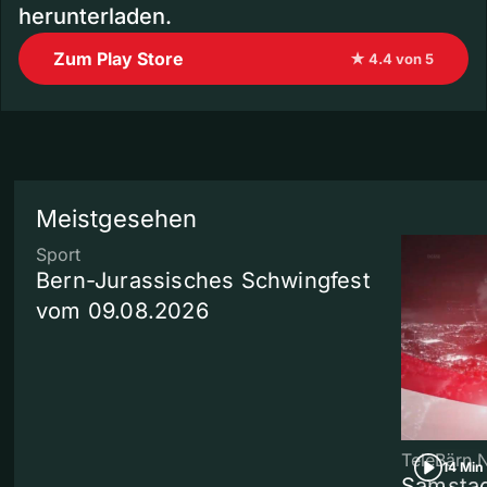
herunterladen.
Zum Play Store
★ 4.4 von 5
Meistgesehen
Sport
Bern-Jurassisches Schwingfest
vom 09.08.2026
TeleBärn 
14 Min
Samstag