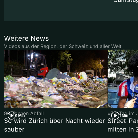
Weitere News
Videos aus der Region, der Schweiz und aller Welt
90 Tonnen Abfall
«Ein Tag im 
1 Min
1 Min
So wird Zürich über Nacht wieder
Street-P
sauber
mitten in 