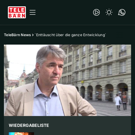
TeleBärn News
`Enttäuscht über die ganze Entwicklung`
WIEDERGABELISTE