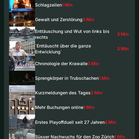
Schlagzeilen
1 Min
Gewalt und Zerstörung
3 Min
Enttäuschung und Wut von links bis
3 Min
rechts
`Enttäuscht über die ganze
3 Min
Entwicklung`
Chronologie der Krawalle
3 Min
Sprengkörper in Trubschachen
1 Min
Kurzmeldungen des Tages
2 Min
Mehr Buchungen online
1 Min
Erstes Playoffduell seit 27 Jahren
4 Min
Süsser Nachwuchs für den Zoo Zürich
1 Min