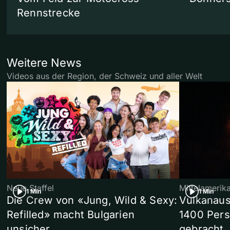
Rennstrecke
Weitere News
Videos aus der Region, der Schweiz und aller Welt
Neue Staffel
Mittelamerik
1 Min
1 Min
Die Crew von «Jung, Wild & Sexy:
Vulkanaus
Refilled» macht Bulgarien
1400 Pers
unsicher
gebracht