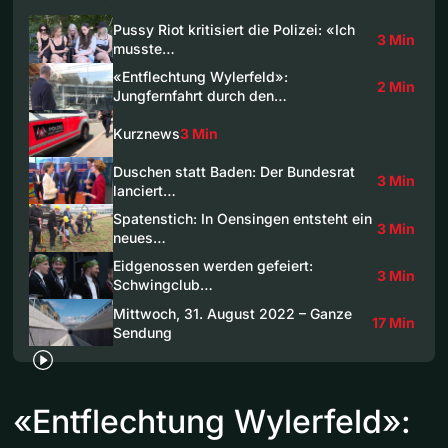
Pussy Riot kritisiert die Polizei: «Ich
3 Min
musste…
«Entflechtung Wylerfeld»:
2 Min
Jungfernfahrt durch den…
Kurznews
3 Min
Duschen statt Baden: Der Bundesrat
3 Min
lanciert…
Spatenstich: In Oensingen entsteht ein
3 Min
neues…
Eidgenossen werden gefeiert:
3 Min
Schwingclub…
Mittwoch, 31. August 2022 – Ganze
17 Min
Sendung
«Entflechtung Wylerfeld»: