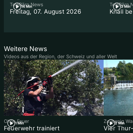
TeleBärn News
TeleBärn 
14 Min
3 Min
Freitag, 07. August 2026
Knall b
Weitere News
Videos aus der Region, der Schweiz und aller Welt
Ohne Feuer
Zu wenig Wa
1 Min
2 Min
Feuerwehr trainiert
Vier Thur