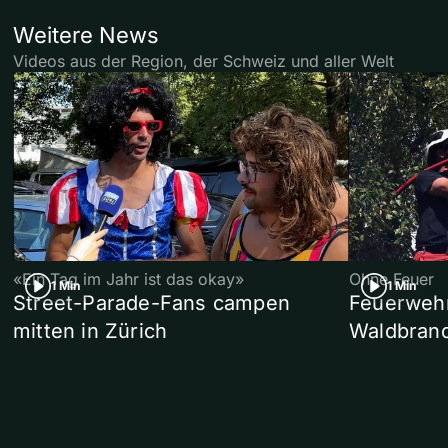
Weitere News
Videos aus der Region, der Schweiz und aller Welt
«Ein Tag im Jahr ist das okay»
Ohne Feuer
1 Min
1 Min
Street-Parade-Fans campen
Feuerwehr 
mitten in Zürich
Waldbrand