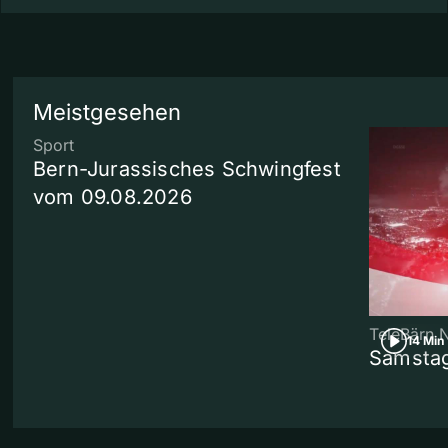
Meistgesehen
Sport
Bern-Jurassisches Schwingfest
vom 09.08.2026
TeleBärn 
14 Min
Samstag