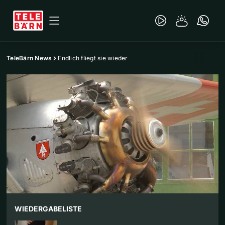
TeleBärn News
Endlich fliegt sie wieder
WIEDERGABELISTE