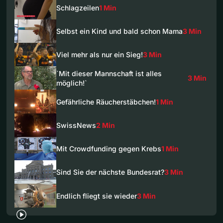
Schlagzeilen
1 Min
Selbst ein Kind und bald schon Mama
3 Min
Viel mehr als nur ein Sieg!
3 Min
`Mit dieser Mannschaft ist alles
3 Min
möglich!`
Gefährliche Räucherstäbchen!
1 Min
SwissNews
2 Min
Mit Crowdfunding gegen Krebs
1 Min
Sind Sie der nächste Bundesrat?
3 Min
Endlich fliegt sie wieder
3 Min