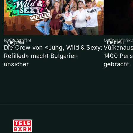
Neue Staffel
Mittelamerik
1 Min
1 Min
Die Crew von «Jung, Wild & Sexy:
Vulkanaus
Refilled» macht Bulgarien
1400 Pers
unsicher
gebracht