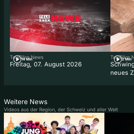
TeleBärn News
TeleBärn 
14 Min
2 Min
Freitag, 07. August 2026
Schwing
neues 
Weitere News
Videos aus der Region, der Schweiz und aller Welt